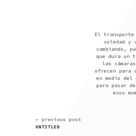
El transporte
soledad y 
cambiando, pa
que dura un t
las cámaras
ofrecen para 
en medio del 
para pasar de
esos mo
CONTINUE
← previous post
READING
UNTITLED