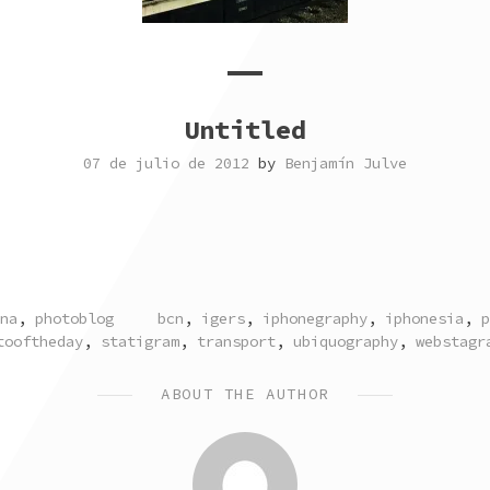
Untitled
07 de julio de 2012
by
Benjamín Julve
TAGGED
na
,
photoblog
bcn
,
igers
,
iphonegraphy
,
iphonesia
,
p
tooftheday
,
statigram
,
transport
,
ubiquography
,
webstagr
ABOUT THE AUTHOR