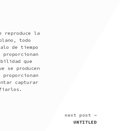
e reproduce la
plano, todo
valo de tiempo
e proporcionan
ibilidad que
ue se producen
e proporcionan
entar capturar
fiarlos.
next post →
UNTITLED