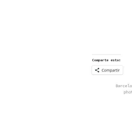
Comparte esto:
Compartir
POSTED
Barcelo
IN
pho