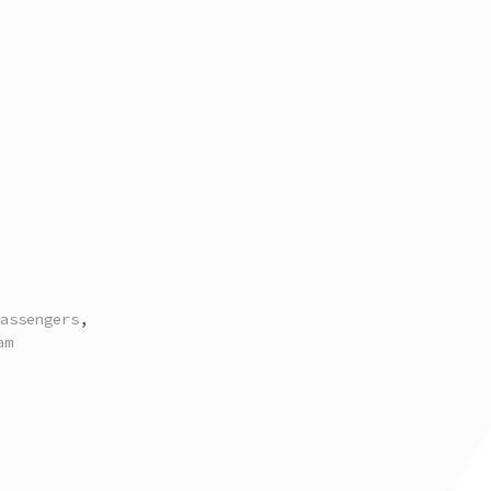
assengers
,
am