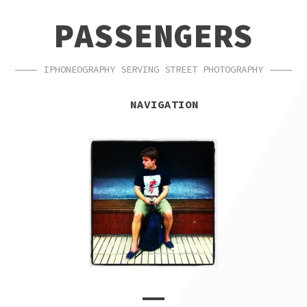
SKIP
SKIP
PASSENGERS
TO
TO
NAVIGATION
CONTENT
IPHONEOGRAPHY SERVING STREET PHOTOGRAPHY
NAVIGATION