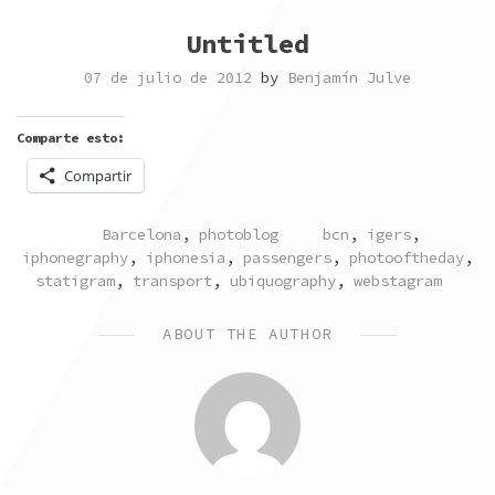
Untitled
07 de julio de 2012
by
Benjamín Julve
Comparte esto:
Compartir
POSTED
TAGGED
Barcelona
,
photoblog
bcn
,
igers
,
IN
iphonegraphy
,
iphonesia
,
passengers
,
photooftheday
,
statigram
,
transport
,
ubiquography
,
webstagram
ABOUT THE AUTHOR