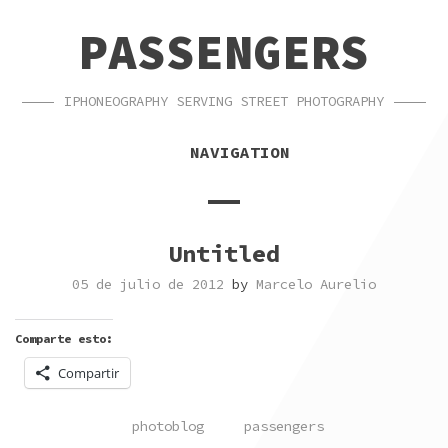
SKIP
SKIP
PASSENGERS
TO
TO
NAVIGATION
CONTENT
IPHONEOGRAPHY SERVING STREET PHOTOGRAPHY
NAVIGATION
Untitled
05 de julio de 2012
by
Marcelo Aurelio
Comparte esto:
Compartir
POSTED
TAGGED
photoblog
passengers
IN