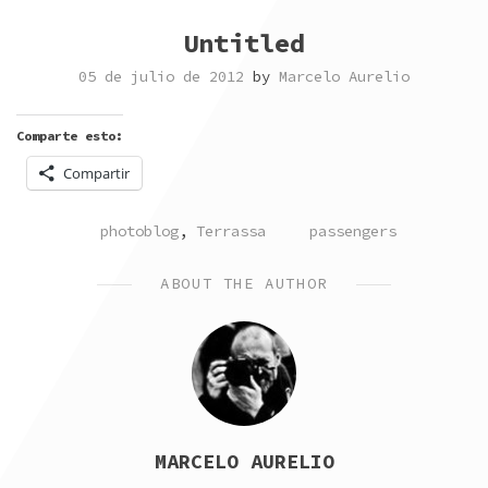
Untitled
05 de julio de 2012
by
Marcelo Aurelio
Comparte esto:
Compartir
POSTED
TAGGED
photoblog
,
Terrassa
passengers
IN
ABOUT THE AUTHOR
MARCELO AURELIO