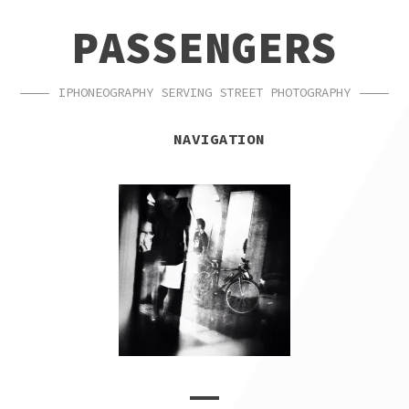
SKIP
SKIP
PASSENGERS
TO
TO
NAVIGATION
CONTENT
IPHONEOGRAPHY SERVING STREET PHOTOGRAPHY
NAVIGATION