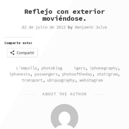
Reflejo con exterior
moviéndose.
02 de julio de 2012
by
Benjamín Julve
Comparte esto:
Compartir
POSTED
TAGGED
L'Ampolla
,
photoblog
igers
,
iphonegraphy
,
IN
iphonesia
,
passengers
,
photooftheday
,
statigram
,
transport
,
ubiquography
,
webstagram
ABOUT THE AUTHOR