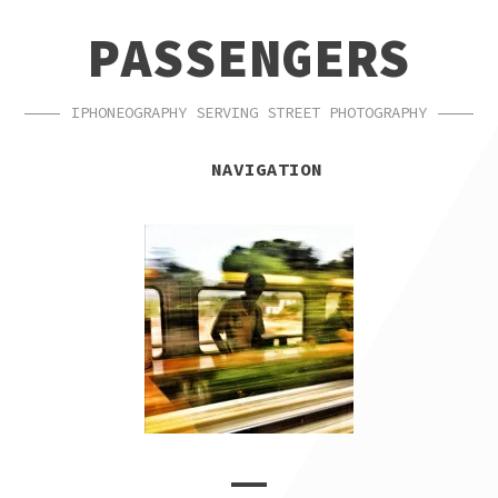
SKIP
SKIP
PASSENGERS
TO
TO
NAVIGATION
CONTENT
IPHONEOGRAPHY SERVING STREET PHOTOGRAPHY
NAVIGATION