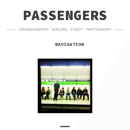
SKIP
SKIP
PASSENGERS
TO
TO
NAVIGATION
CONTENT
IPHONEOGRAPHY SERVING STREET PHOTOGRAPHY
NAVIGATION