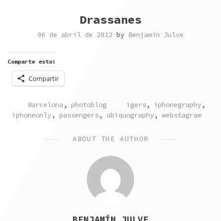
Drassanes
06 de abril de 2012
by
Benjamín Julve
Comparte esto:
Compartir
POSTED
TAGGED
Barcelona
,
photoblog
igers
,
iphonegraphy
,
IN
iphoneonly
,
passengers
,
ubiquography
,
webstagram
ABOUT THE AUTHOR
BENJAMÍN JULVE