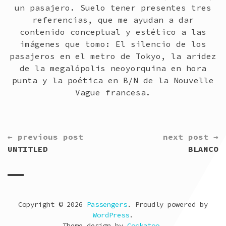
un pasajero. Suelo tener presentes tres
referencias, que me ayudan a dar
contenido conceptual y estético a las
imágenes que tomo: El silencio de los
pasajeros en el metro de Tokyo, la aridez
de la megalópolis neoyorquina en hora
punta y la poética en B/N de la Nouvelle
Vague francesa.
CONTINUE
← previous post
next post →
READING
UNTITLED
BLANCO
Copyright © 2026
Passengers
. Proudly powered by
WordPress
.
Theme design by
Cockatoo
.