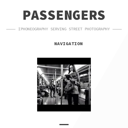
SKIP
SKIP
PASSENGERS
TO
TO
NAVIGATION
CONTENT
IPHONEOGRAPHY SERVING STREET PHOTOGRAPHY
NAVIGATION