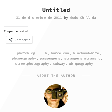
Untitled
31 de diciembre de 2011
by
Godo Chillida
Comparte esto:
Compartir
POSTED
TAGGED
photoblog
b
,
barcelona
,
blackandwhite
,
IN
iphoneography
,
passengers
,
strangersintransit
,
streetphotography
,
subway
,
ubiquography
ABOUT THE AUTHOR