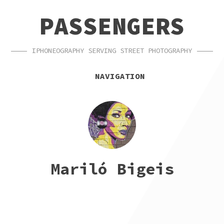
SKIP
SKIP
PASSENGERS
TO
TO
NAVIGATION
CONTENT
IPHONEOGRAPHY SERVING STREET PHOTOGRAPHY
NAVIGATION
Mariló Bigeis