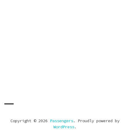
25 de junio de 2013
by
Mariló Bigeis
Untitled
21 de junio de 2013
by
Mariló Bigeis
Copyright © 2026
Passengers
. Proudly powered by
WordPress
.