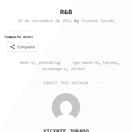
R&B
24 de noviembre de 2011
by
Vicente Jurado
Comparte esto:
Compartir
POSTED
TAGGED
Madrid
,
photoblog
igersmadrid
,
iphone
,
IN
passengers
,
street
ABOUT THE AUTHOR
VICENTE JURADO