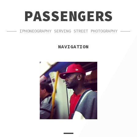
SKIP
SKIP
PASSENGERS
TO
TO
NAVIGATION
CONTENT
IPHONEOGRAPHY SERVING STREET PHOTOGRAPHY
NAVIGATION